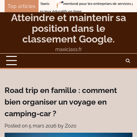
Skip
mentorat pour les entreprises de services professionnels
Top articles
to
Lune de miel en mer sur les traces du Titanic
Atteindre et maintenir sa
content
position dans le
classement Google.
maxiclass.fr
Road trip en famille : comment
bien organiser un voyage en
camping-car ?
Posted on
5 mars 2026
by
Zozo