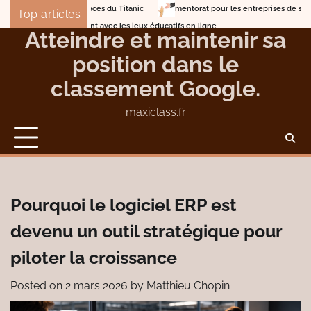
Skip
 les traces du Titanic
mentorat pour les entreprises de services professionn
Top articles
to
 amusant avec les jeux éducatifs en ligne
Atteindre et maintenir sa
content
position dans le
classement Google.
maxiclass.fr
Pourquoi le logiciel ERP est
devenu un outil stratégique pour
piloter la croissance
Posted on
2 mars 2026
by
Matthieu Chopin