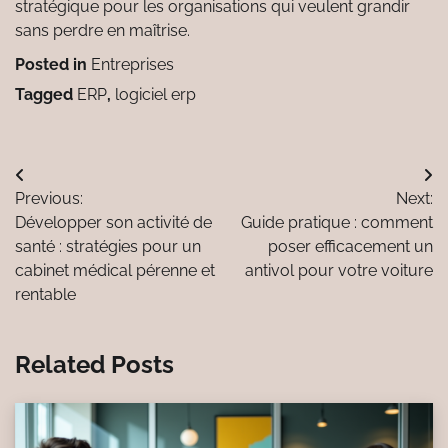
stratégique pour les organisations qui veulent grandir
sans perdre en maîtrise.
Posted in
Entreprises
Tagged
ERP
,
logiciel erp
Navigation
Previous:
Next:
de
Développer son activité de
Guide pratique : comment
l’article
santé : stratégies pour un
poser efficacement un
cabinet médical pérenne et
antivol pour votre voiture
rentable
Related Posts