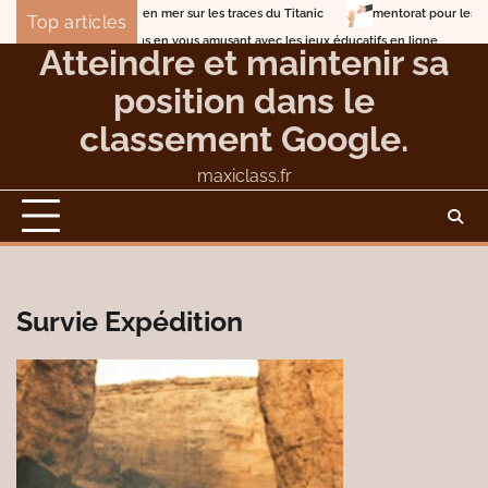
Skip
Lune de miel en mer sur les traces du Titanic
mentorat pour les entrepr
Top articles
to
Entrainez-vous en vous amusant avec les jeux éducatifs en ligne
Atteindre et maintenir sa
content
position dans le
classement Google.
maxiclass.fr
Survie Expédition