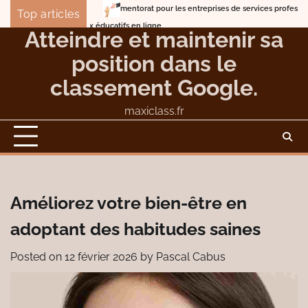
Skip
mentorat pour les entreprises de services professionnels
Le to
Top articles
to
Lune de miel en mer sur les traces du Titanic
Atteindre et maintenir sa
content
position dans le
classement Google.
maxiclass.fr
Améliorez votre bien-être en
adoptant des habitudes saines
Posted on
12 février 2026
by
Pascal Cabus