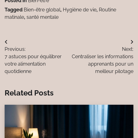
Posted in
Bien-être
Tagged
Bien-être global
,
Hygiène de vie
,
Routine
matinale
,
santé mentale
Navigation
Previous:
Next:
de
7 astuces pour équilibrer
Centraliser les informations
l’article
votre alimentation
apprenants pour un
quotidienne
meilleur pilotage
Related Posts