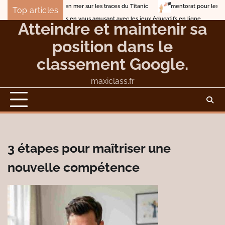
Skip
Lune de miel en mer sur les traces du Titanic
mentorat pour les entrepr
Top articles
to
Entrainez-vous en vous amusant avec les jeux éducatifs en ligne
Atteindre et maintenir sa
content
position dans le
classement Google.
maxiclass.fr
3 étapes pour maîtriser une
nouvelle compétence