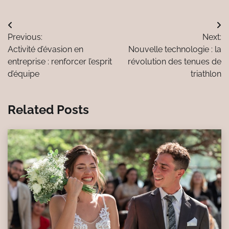
Navigation
Previous:
Next:
de
Activité d’évasion en
Nouvelle technologie : la
l’article
entreprise : renforcer l’esprit
révolution des tenues de
d’équipe
triathlon
Related Posts