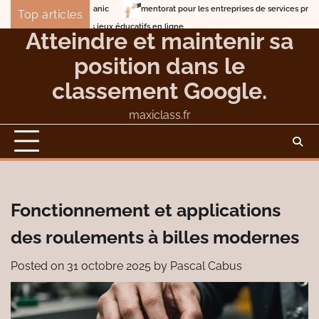
Skip
mentorat pour les entreprises de services professionnels
Le t
Top articles
to
Lune de miel en mer sur les traces du Titanic
Atteindre et maintenir sa
content
position dans le
classement Google.
maxiclass.fr
Fonctionnement et applications
des roulements à billes modernes
Posted on
31 octobre 2025
by
Pascal Cabus