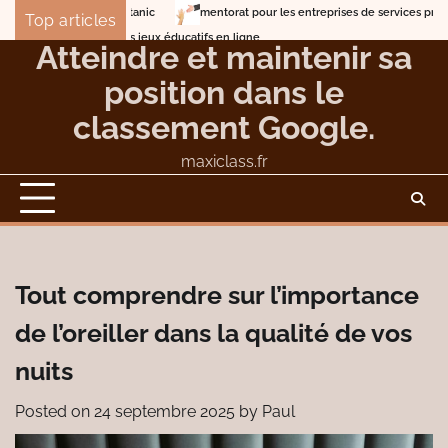
Skip
mentorat pour les entreprises de services professionnels
Le
Top articles
to
Lune de miel en mer sur les traces du Titanic
Atteindre et maintenir sa
content
position dans le
classement Google.
maxiclass.fr
Tout comprendre sur l’importance
de l’oreiller dans la qualité de vos
nuits
Posted on
24 septembre 2025
by
Paul