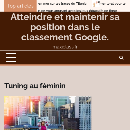
Skip
Lune de miel en mer sur les traces du Titanic
mentorat pour les entrep
Top articles
to
Entrainez-vous en vous amusant avec les jeux éducatifs en ligne
Atteindre et maintenir sa
content
position dans le
classement Google.
maxiclass.fr
Tuning au féminin