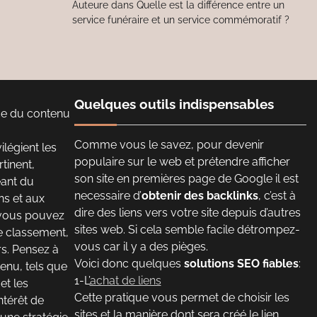
Auteure
dans
Quelle est la différence entre un
service funéraire et un service commémoratif ?
Quelques outils indispensables
nce du contenu
Comme vous le savez, pour devenir
légient les
populaire sur le web et prétendre afficher
tinent,
son site en premières page de Google il est
éant du
necessaire d’
obtenir des backlinks
, c’est à
ns et aux
dire des liens vers votre site depuis d’autres
 vous pouvez
sites web. Si cela semble facile détrompez-
e classement,
vous car il y a des pièges.
rs. Pensez à
Voici donc quelques
solutions SEO fiables
:
tenu, tels que
1-L’
achat de liens
et les
Cette pratique vous permet de choisir les
ntérêt de
sites et la manière dont sera créé le lien