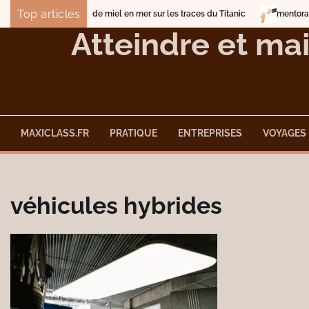
Skip
Top articles
Lune de miel en mer sur les traces du Titanic
mentorat pour le
to
Atteindre et mai
content
MAXICLASS.FR
PRATIQUE
ENTREPRISES
VOYAGES
véhicules hybrides