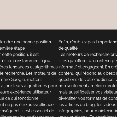
teindre une bonne position
Enfin, n’oubliez pas l’importa
remière étape.
de qualité.
cette position, il est
Les moteurs de recherche privi
 rester constamment à jour
sites qui offrent un contenu per
ières tendances et algorithmes
informatif et engageant. En cr
e recherche. Les moteurs de
contenu qui répond aux besoi
omme Google, mettent
questions de votre audience,
 à jour leurs algorithmes pour
non seulement améliorer votr
leure expérience utilisateur.
mais aussi fidéliser vos visiteu
que ce qui fonctionne
diversifier vos formats de con
ut ne pas être aussi efficace
les articles de blog, les vidéos 
nséquent, il est essentiel de
infographies, pour maintenir l’i