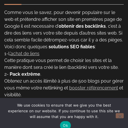
Comme vous le savez, pour devenir populaire sur le
web et prétendre afficher son site en premières page de
Google il est necessaire d’
obtenir des backlinks
, c’est à
dire des liens vers votre site depuis d’autres sites web. Si
cela semble facile détrompez-vous car il y a des pièges.
Voici donc quelques
solutions SEO fiables
:
1-L’
achat de liens
Cette pratique vous permet de choisir les sites et la
manière dont sera créé le lien (backlink) vers votre site.
2-
Pack extrême
.
Obtenez un accès illimité à plus de 500 blogs pour gérer
vous même votre netlinking et
booster référencement
et
visibilité.
We use cookies to ensure that we give you the best
experience on our website. If you continue to use this site we
Copyright © 2026
Atteindre et maintenir sa position dans
will assume that you are happy with it.
le classement Google.
Theme: Blog Center By
Adore
Ok
Themes
.