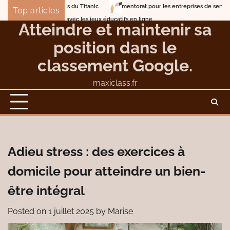
Skip
mentorat pour les entreprises de services professionnels
Top articles
to
Lune de miel en mer sur les traces du Titanic
Atteindre et maintenir sa
content
position dans le
classement Google.
maxiclass.fr
Adieu stress : des exercices à
domicile pour atteindre un bien-
être intégral
Posted on
1 juillet 2025
by
Marise