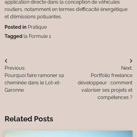
application directe dans la conception de véhicules
routiers, notamment en termes d’efficacité énergétique
et d’émissions polluantes.
Posted in
Pratique
Tagged
la Formule 1
Navigation
Previous:
Next:
de
Pourquoi faire ramoner sa
Portfolio freelance
l’article
cheminée dans le Lot-et-
développeur : comment
Garonne
valoriser ses projets et
compétences ?
Related Posts