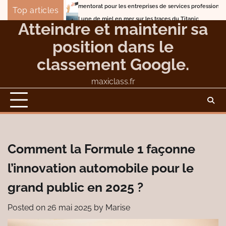
Skip
mentorat pour les entreprises de services professionnels
Le top
Top articles
to
Lune de miel en mer sur les traces du Titanic
Atteindre et maintenir sa
content
position dans le
classement Google.
maxiclass.fr
Comment la Formule 1 façonne
l’innovation automobile pour le
grand public en 2025 ?
Posted on
26 mai 2025
by
Marise