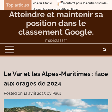
Skip
ur les traces du Titanic
mentorat pour les entreprises de services professio
Top articles
to
s amusant avec les jeux éducatifs en ligne
Atteindre et maintenir sa
content
position dans le
classement Google.
maxiclass.fr
Le Var et les Alpes-Maritimes : face
aux orages de 2024
Posted on
12 avril 2025
by
Paul