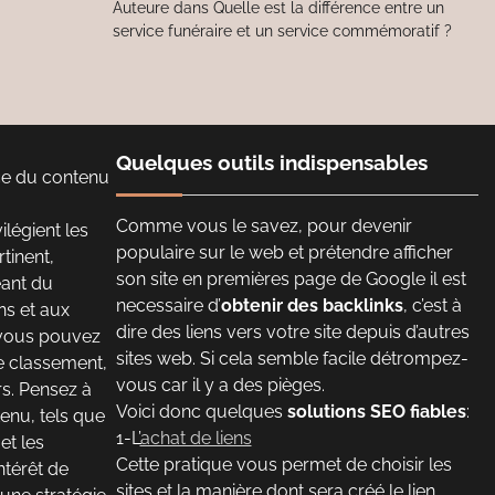
Auteure
dans
Quelle est la différence entre un
service funéraire et un service commémoratif ?
Quelques outils indispensables
nce du contenu
Comme vous le savez, pour devenir
légient les
populaire sur le web et prétendre afficher
tinent,
son site en premières page de Google il est
éant du
necessaire d’
obtenir des backlinks
, c’est à
ns et aux
dire des liens vers votre site depuis d’autres
 vous pouvez
sites web. Si cela semble facile détrompez-
e classement,
vous car il y a des pièges.
rs. Pensez à
Voici donc quelques
solutions SEO fiables
:
tenu, tels que
1-L’
achat de liens
et les
Cette pratique vous permet de choisir les
ntérêt de
sites et la manière dont sera créé le lien