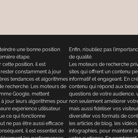
teindre une bonne position
Enfin, n’oubliez pas l’importa
remière étape.
de qualité.
cette position, il est
Les moteurs de recherche privi
 rester constamment à jour
sites qui offrent un contenu per
ières tendances et algorithmes
informatif et engageant. En cr
e recherche. Les moteurs de
contenu qui répond aux besoi
omme Google, mettent
questions de votre audience,
 à jour leurs algorithmes pour
non seulement améliorer votr
leure expérience utilisateur.
mais aussi fidéliser vos visiteu
que ce qui fonctionne
diversifier vos formats de con
ut ne pas être aussi efficace
les articles de blog, les vidéos 
nséquent, il est essentiel de
infographies, pour maintenir l’i