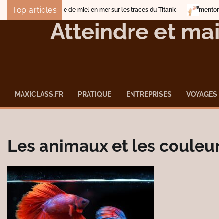
Skip
Top articles
Lune de miel en mer sur les traces du Titanic
mentorat pour l
to
Atteindre et mai
content
MAXICLASS.FR
PRATIQUE
ENTREPRISES
VOYAGES
Les animaux et les couleu