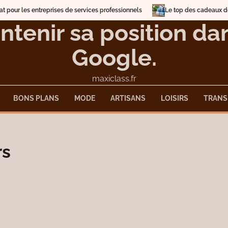
es entreprises de services professionnels
Le top des cadeaux de Noël 2
ntenir sa position d
Google.
maxiclass.fr
BONS PLANS
MODE
ARTISANS
LOISIRS
TRANS
rs