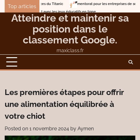
Skip
mentorat pour les entreprises de services professionne
Top articles
to
Lune de miel en mer sur les traces du Titanic
Atteindre et maintenir sa
content
position dans le
classement Google.
maxiclass.fr
Les premières étapes pour offrir
une alimentation équilibrée à
votre chiot
Posted on
1 novembre 2024
by
Aymen