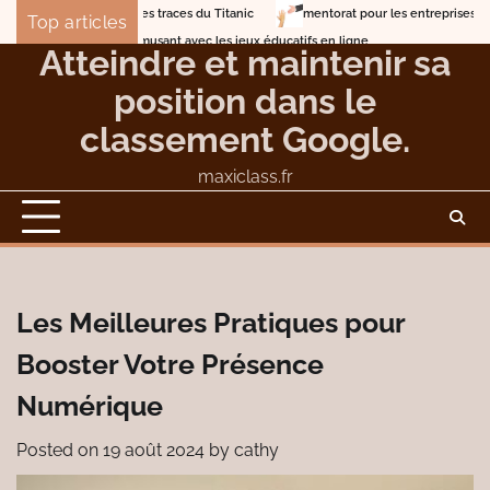
Skip
r sur les traces du Titanic
mentorat pour les entreprises de services profes
Top articles
to
 vous amusant avec les jeux éducatifs en ligne
Atteindre et maintenir sa
content
position dans le
classement Google.
maxiclass.fr
Les Meilleures Pratiques pour
Booster Votre Présence
Numérique
Posted on
19 août 2024
by
cathy