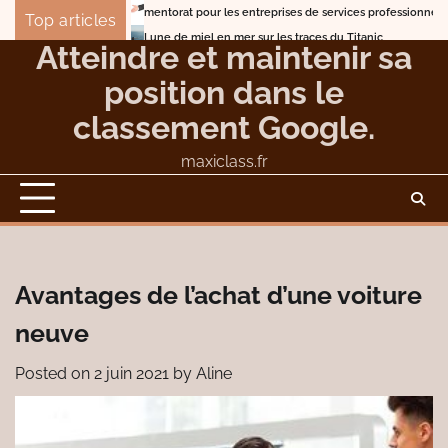
Skip
mentorat pour les entreprises de services professionnels
Le top 
Top articles
to
Lune de miel en mer sur les traces du Titanic
Atteindre et maintenir sa
content
position dans le
classement Google.
maxiclass.fr
Avantages de l’achat d’une voiture
neuve
Posted on
2 juin 2021
by
Aline