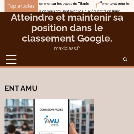
Skip
Lune de miel en mer sur les traces du Titanic
mentorat pour les entrep
Top articles
to
Entrainez-vous en vous amusant avec les jeux éducatifs en ligne
Atteindre et maintenir sa
content
position dans le
classement Google.
maxiclass.fr
ENT AMU